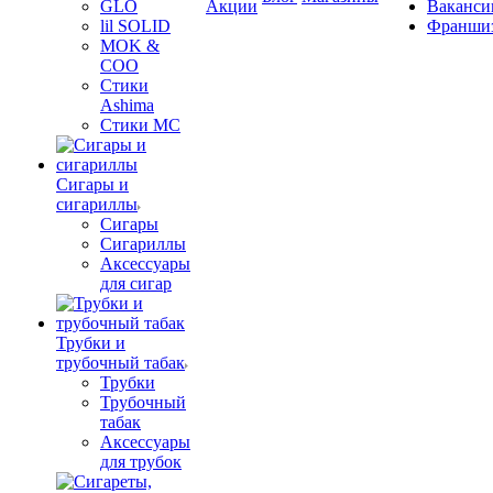
GLO
Акции
Ваканси
lil SOLID
Франши
MOK &
COO
Стики
Ashima
Стики MC
Сигары и
сигариллы
Сигары
Сигариллы
Аксессуары
для сигар
Трубки и
трубочный табак
Трубки
Трубочный
табак
Аксессуары
для трубок