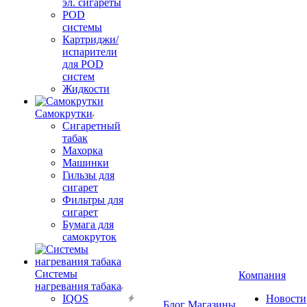
эл. сигареты
POD
системы
Картриджи/
испарители
для POD
систем
Жидкости
Самокрутки
Сигаретный
табак
Махорка
Машинки
Гильзы для
сигарет
Фильтры для
сигарет
Бумага для
самокруток
Системы
Компания
нагревания табака
IQOS
Новости
Блог
Магазины