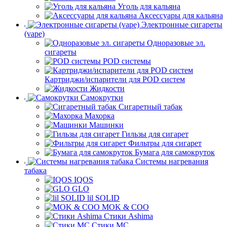
Уголь для кальяна
Аксессуары для кальяна
Электронные сигареты
(vape)
Одноразовые эл.
сигареты
POD системы
Картриджи/испарители для POD систем
Жидкости
Самокрутки
Сигаретный табак
Махорка
Машинки
Гильзы для сигарет
Фильтры для сигарет
Бумага для самокруток
Системы нагревания
табака
IQOS
GLO
lil SOLID
MOK & COO
Стики Ashima
Стики MC