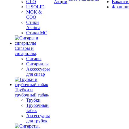
GLO
Акции
Ваканси
lil SOLID
Франши
MOK &
COO
Стики
Ashima
Стики MC
Сигары и
сигариллы
Сигары
Сигариллы
Аксессуары
для сигар
Трубки и
трубочный табак
Трубки
Трубочный
табак
Аксессуары
для трубок