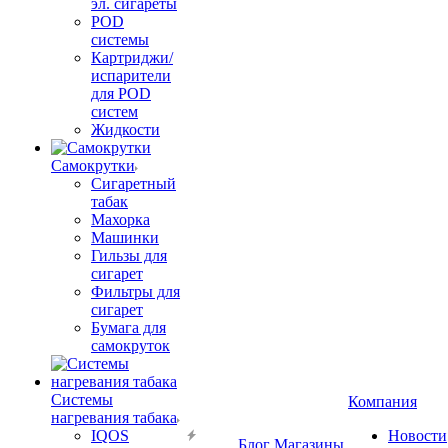
эл. сигареты
POD
системы
Картриджи/
испарители
для POD
систем
Жидкости
Самокрутки
Сигаретный
табак
Махорка
Машинки
Гильзы для
сигарет
Фильтры для
сигарет
Бумага для
самокруток
Системы
Компания
нагревания табака
IQOS
Новости
Блог
Магазины