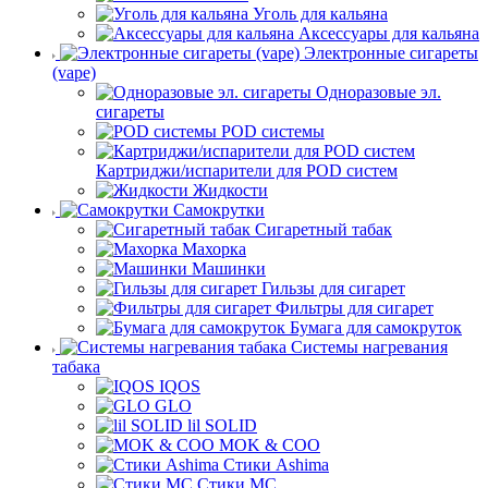
Уголь для кальяна
Аксессуары для кальяна
Электронные сигареты
(vape)
Одноразовые эл.
сигареты
POD системы
Картриджи/испарители для POD систем
Жидкости
Самокрутки
Сигаретный табак
Махорка
Машинки
Гильзы для сигарет
Фильтры для сигарет
Бумага для самокруток
Системы нагревания
табака
IQOS
GLO
lil SOLID
MOK & COO
Стики Ashima
Стики MC