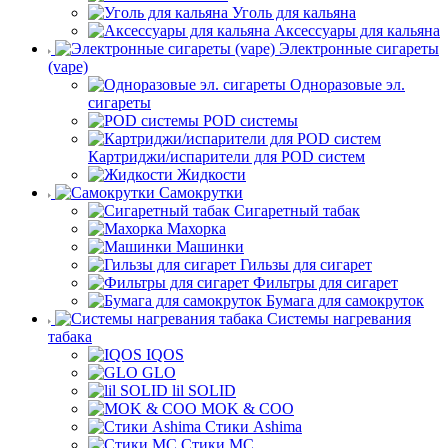
Уголь для кальяна
Аксессуары для кальяна
Электронные сигареты
(vape)
Одноразовые эл.
сигареты
POD системы
Картриджи/испарители для POD систем
Жидкости
Самокрутки
Сигаретный табак
Махорка
Машинки
Гильзы для сигарет
Фильтры для сигарет
Бумага для самокруток
Системы нагревания
табака
IQOS
GLO
lil SOLID
MOK & COO
Стики Ashima
Стики MC