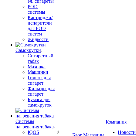
эл. сигареты
POD
системы
Картриджи/
испарители
для POD
систем
Жидкости
Самокрутки
Сигаретный
табак
Махорка
Машинки
Гильзы для
сигарет
Фильтры для
сигарет
Бумага для
самокруток
Системы
Компания
нагревания табака
IQOS
Новости
Блог
Магазины