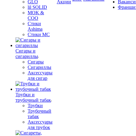
GLO
Акции
Ваканси
lil SOLID
Франши
MOK &
COO
Стики
Ashima
Стики MC
Сигары и
сигариллы
Сигары
Сигариллы
Аксессуары
для сигар
Трубки и
трубочный табак
Трубки
Трубочный
табак
Аксессуары
для трубок