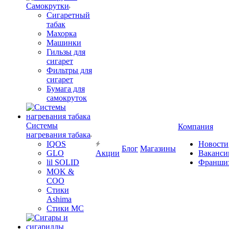
Самокрутки
Сигаретный
табак
Махорка
Машинки
Гильзы для
сигарет
Фильтры для
сигарет
Бумага для
самокруток
Системы
Компания
нагревания табака
IQOS
Новости
Блог
Магазины
GLO
Акции
Ваканси
lil SOLID
Франши
MOK &
COO
Стики
Ashima
Стики MC