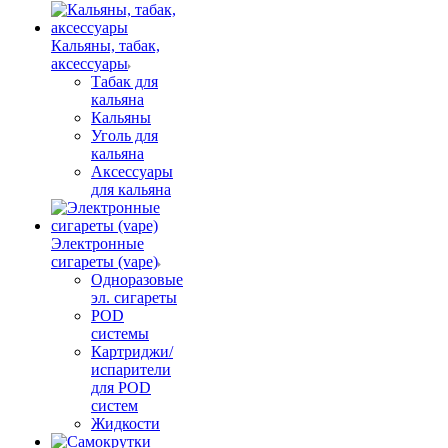
Кальяны, табак,
аксессуары
Табак для
кальяна
Кальяны
Уголь для
кальяна
Аксессуары
для кальяна
Электронные
сигареты (vape)
Одноразовые
эл. сигареты
POD
системы
Картриджи/
испарители
для POD
систем
Жидкости