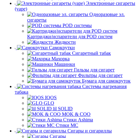
Электронные сигареты
(vape)
Одноразовые эл.
сигареты
POD системы
Картриджи/испарители для POD систем
Жидкости
Самокрутки
Сигаретный табак
Махорка
Машинки
Гильзы для сигарет
Фильтры для сигарет
Бумага для самокруток
Системы нагревания
табака
IQOS
GLO
lil SOLID
MOK & COO
Стики Ashima
Стики MC
Сигары и сигариллы
Сигары