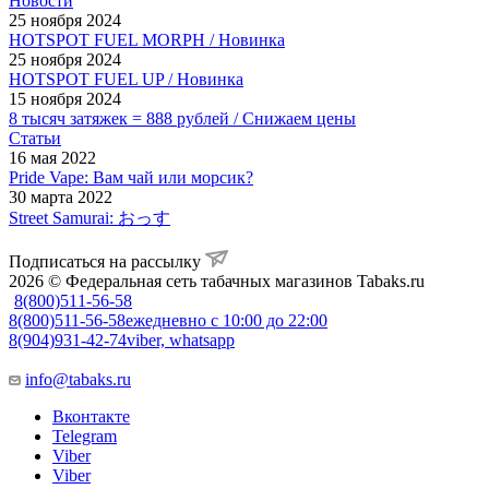
Новости
25 ноября 2024
HOTSPOT FUEL MORPH / Новинка
25 ноября 2024
HOTSPOT FUEL UP / Новинка
15 ноября 2024
8 тысяч затяжек = 888 рублей / Снижаем цены
Статьи
16 мая 2022
Pride Vape: Вам чай или морсик?
30 марта 2022
Street Samurai: おっす
Подписаться на рассылку
2026 © Федеральная сеть табачных магазинов Tabaks.ru
8(800)511-56-58
8(800)511-56-58
ежедневно с 10:00 до 22:00
8(904)931-42-74
viber, whatsapp
info@tabaks.ru
Вконтакте
Telegram
Viber
Viber