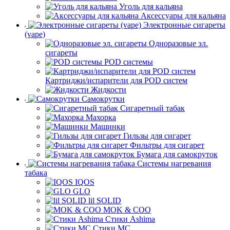
Уголь для кальяна
Аксессуары для кальяна
Электронные сигареты
(vape)
Одноразовые эл.
сигареты
POD системы
Картриджи/испарители для POD систем
Жидкости
Самокрутки
Сигаретный табак
Махорка
Машинки
Гильзы для сигарет
Фильтры для сигарет
Бумага для самокруток
Системы нагревания
табака
IQOS
GLO
lil SOLID
MOK & COO
Стики Ashima
Стики MC