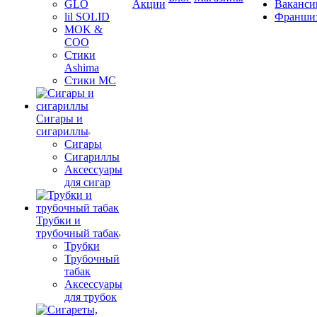
GLO
Акции
Ваканси
lil SOLID
Франши
MOK &
COO
Стики
Ashima
Стики MC
Сигары и
сигариллы
Сигары
Сигариллы
Аксессуары
для сигар
Трубки и
трубочный табак
Трубки
Трубочный
табак
Аксессуары
для трубок