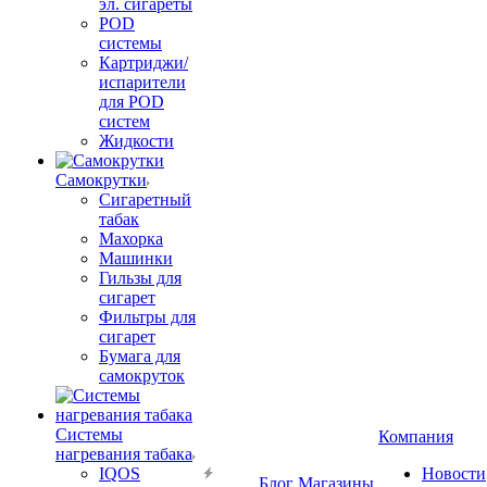
эл. сигареты
POD
системы
Картриджи/
испарители
для POD
систем
Жидкости
Самокрутки
Сигаретный
табак
Махорка
Машинки
Гильзы для
сигарет
Фильтры для
сигарет
Бумага для
самокруток
Системы
Компания
нагревания табака
IQOS
Новости
Блог
Магазины