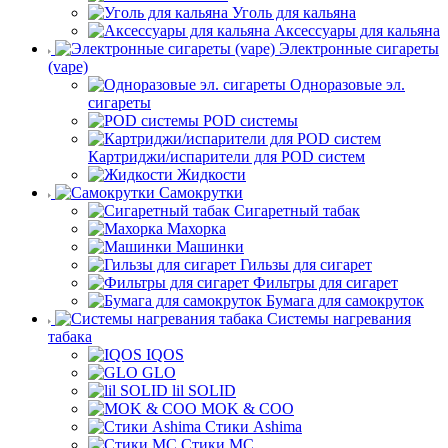
Уголь для кальяна
Аксессуары для кальяна
Электронные сигареты
(vape)
Одноразовые эл.
сигареты
POD системы
Картриджи/испарители для POD систем
Жидкости
Самокрутки
Сигаретный табак
Махорка
Машинки
Гильзы для сигарет
Фильтры для сигарет
Бумага для самокруток
Системы нагревания
табака
IQOS
GLO
lil SOLID
MOK & COO
Стики Ashima
Стики MC