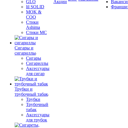
GLO
Акции
Ваканси
lil SOLID
Франши
MOK &
COO
Стики
Ashima
Стики MC
Сигары и
сигариллы
Сигары
Сигариллы
Аксессуары
для сигар
Трубки и
трубочный табак
Трубки
Трубочный
табак
Аксессуары
для трубок