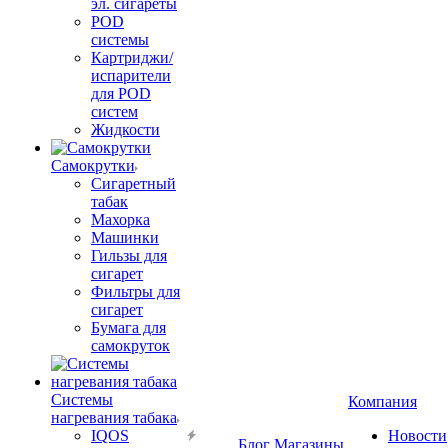
эл. сигареты
POD
системы
Картриджи/
испарители
для POD
систем
Жидкости
Самокрутки
Сигаретный
табак
Махорка
Машинки
Гильзы для
сигарет
Фильтры для
сигарет
Бумага для
самокруток
Системы
Компания
нагревания табака
IQOS
Новости
Блог
Магазины