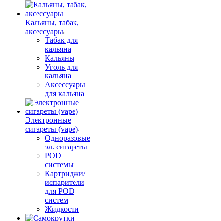
Кальяны, табак,
аксессуары
Табак для
кальяна
Кальяны
Уголь для
кальяна
Аксессуары
для кальяна
Электронные
сигареты (vape)
Одноразовые
эл. сигареты
POD
системы
Картриджи/
испарители
для POD
систем
Жидкости