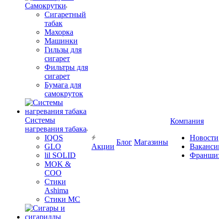
Самокрутки
Сигаретный
табак
Махорка
Машинки
Гильзы для
сигарет
Фильтры для
сигарет
Бумага для
самокруток
Системы
Компания
нагревания табака
IQOS
Новости
Блог
Магазины
GLO
Акции
Ваканси
lil SOLID
Франши
MOK &
COO
Стики
Ashima
Стики MC