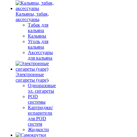
Кальяны, табак,
аксессуары
Табак для
кальяна
Кальяны
Уголь для
кальяна
Аксессуары
для кальяна
Электронные
сигареты (vape)
Одноразовые
эл. сигареты
POD
системы
Картриджи/
испарители
для POD
систем
Жидкости