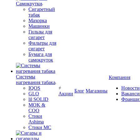
Самокрутки
Сигаретный
табак
Махорка
Машинки
Гильзы для
сигарет
Фильтры для
сигарет
Бумага для
самокруток
Системы
Компания
нагревания табака
IQOS
Новости
Блог
Магазины
GLO
Акции
Ваканси
lil SOLID
Франши
MOK &
COO
Стики
Ashima
Стики MC