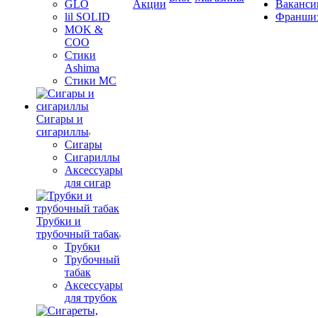
GLO
Акции
Ваканси
lil SOLID
Франши
MOK &
COO
Стики
Ashima
Стики MC
Сигары и
сигариллы
Сигары
Сигариллы
Аксессуары
для сигар
Трубки и
трубочный табак
Трубки
Трубочный
табак
Аксессуары
для трубок