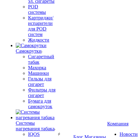
эл. сигареты
POD
системы
Картриджи/
испарители
для POD
систем
Жидкости
Самокрутки
Сигаретный
табак
Махорка
Машинки
Гильзы для
сигарет
Фильтры для
сигарет
Бумага для
самокруток
Системы
Компания
нагревания табака
IQOS
Новости
Блог
Магазины