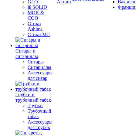
GLO
Акции
Ваканси
lil SOLID
Франши
MOK &
COO
Стики
Ashima
Стики MC
Сигары и
сигариллы
Сигары
Сигариллы
Аксессуары
для сигар
Трубки и
трубочный табак
Трубки
Трубочный
табак
Аксессуары
для трубок