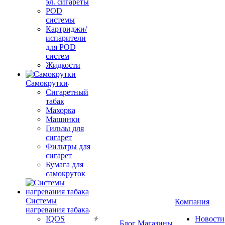
эл. сигареты
POD
системы
Картриджи/
испарители
для POD
систем
Жидкости
Самокрутки
Сигаретный
табак
Махорка
Машинки
Гильзы для
сигарет
Фильтры для
сигарет
Бумага для
самокруток
Системы
Компания
нагревания табака
IQOS
Новости
Блог
Магазины