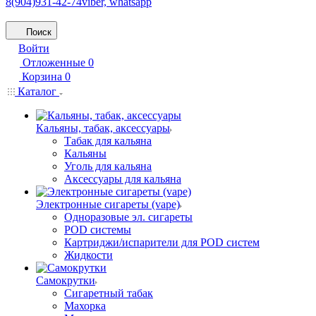
8(904)931-42-74
viber, whatsapp
Поиск
Войти
Отложенные
0
Корзина
0
Каталог
Кальяны, табак, аксессуары
Табак для кальяна
Кальяны
Уголь для кальяна
Аксессуары для кальяна
Электронные сигареты (vape)
Одноразовые эл. сигареты
POD системы
Картриджи/испарители для POD систем
Жидкости
Самокрутки
Сигаретный табак
Махорка