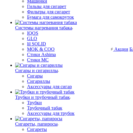
Машинки
Гильзы для сигарет
Фильтры для сигарет
Бумага для самокруток
Системы нагревания табака
IQOS
GLO
lil SOLID
MOK & COO
Акции
Б
Стики Ashima
Стики MC
Сигары и сигариллы
Сигары
Сигариллы
Аксессуары для сигар
Трубки и трубочный табак
Трубки
Трубочный табак
Аксессуары для трубок
Сигареты, папиросы
Сигареты