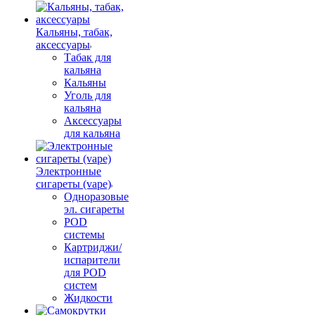
Кальяны, табак,
аксессуары
Табак для
кальяна
Кальяны
Уголь для
кальяна
Аксессуары
для кальяна
Электронные
сигареты (vape)
Одноразовые
эл. сигареты
POD
системы
Картриджи/
испарители
для POD
систем
Жидкости