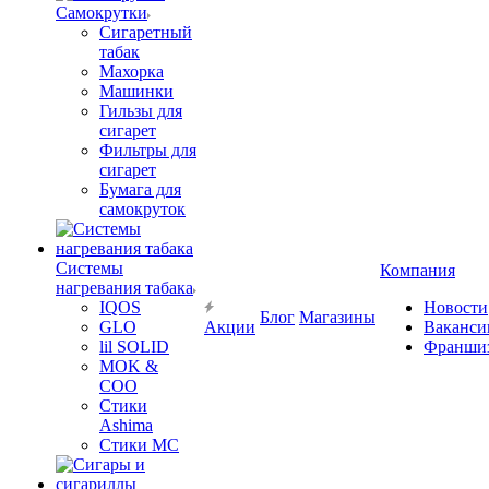
Самокрутки
Сигаретный
табак
Махорка
Машинки
Гильзы для
сигарет
Фильтры для
сигарет
Бумага для
самокруток
Системы
Компания
нагревания табака
IQOS
Новости
Блог
Магазины
GLO
Акции
Ваканси
lil SOLID
Франши
MOK &
COO
Стики
Ashima
Стики MC