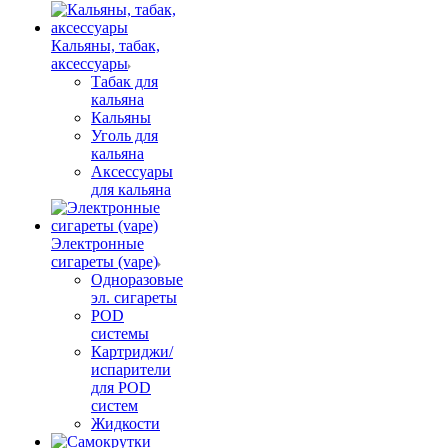
Кальяны, табак,
аксессуары
Табак для
кальяна
Кальяны
Уголь для
кальяна
Аксессуары
для кальяна
Электронные
сигареты (vape)
Одноразовые
эл. сигареты
POD
системы
Картриджи/
испарители
для POD
систем
Жидкости