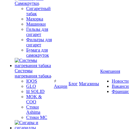
Самокрутки
Сигаретный
табак
Махорка
Машинки
Гильзы для
сигарет
Фильтры для
сигарет
Бумага для
самокруток
Системы
Компания
нагревания табака
IQOS
Новости
Блог
Магазины
GLO
Акции
Ваканси
lil SOLID
Франши
MOK &
COO
Стики
Ashima
Стики MC