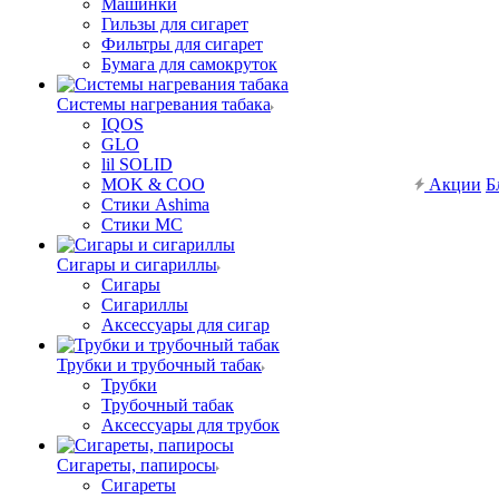
Машинки
Гильзы для сигарет
Фильтры для сигарет
Бумага для самокруток
Системы нагревания табака
IQOS
GLO
lil SOLID
MOK & COO
Акции
Б
Стики Ashima
Стики MC
Сигары и сигариллы
Сигары
Сигариллы
Аксессуары для сигар
Трубки и трубочный табак
Трубки
Трубочный табак
Аксессуары для трубок
Сигареты, папиросы
Сигареты