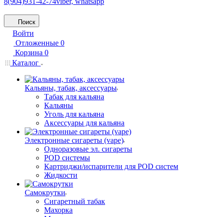
8(904)931-42-74
viber, whatsapp
Поиск
Войти
Отложенные
0
Корзина
0
Каталог
Кальяны, табак, аксессуары
Табак для кальяна
Кальяны
Уголь для кальяна
Аксессуары для кальяна
Электронные сигареты (vape)
Одноразовые эл. сигареты
POD системы
Картриджи/испарители для POD систем
Жидкости
Самокрутки
Сигаретный табак
Махорка