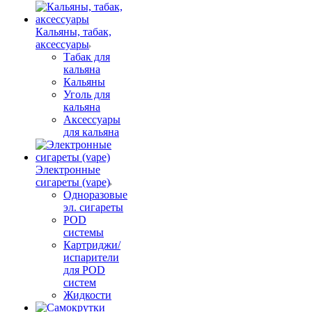
Кальяны, табак,
аксессуары
Табак для
кальяна
Кальяны
Уголь для
кальяна
Аксессуары
для кальяна
Электронные
сигареты (vape)
Одноразовые
эл. сигареты
POD
системы
Картриджи/
испарители
для POD
систем
Жидкости