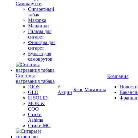
Самокрутки
Сигаретный
табак
Махорка
Машинки
Гильзы для
сигарет
Фильтры для
сигарет
Бумага для
самокруток
Системы
Компания
нагревания табака
IQOS
Новости
Блог
Магазины
GLO
Акции
Ваканси
lil SOLID
Франши
MOK &
COO
Стики
Ashima
Стики MC