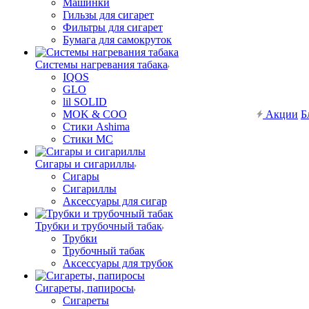
Машинки
Гильзы для сигарет
Фильтры для сигарет
Бумага для самокруток
Системы нагревания табака
IQOS
GLO
lil SOLID
MOK & COO
Акции
Б
Стики Ashima
Стики MC
Сигары и сигариллы
Сигары
Сигариллы
Аксессуары для сигар
Трубки и трубочный табак
Трубки
Трубочный табак
Аксессуары для трубок
Сигареты, папиросы
Сигареты