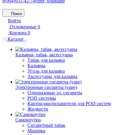
8(904)931-42-74
viber, whatsapp
Поиск
Войти
Отложенные
0
Корзина
0
Каталог
Кальяны, табак, аксессуары
Табак для кальяна
Кальяны
Уголь для кальяна
Аксессуары для кальяна
Электронные сигареты (vape)
Одноразовые эл. сигареты
POD системы
Картриджи/испарители для POD систем
Жидкости
Самокрутки
Сигаретный табак
Махорка