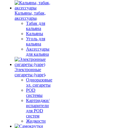
Кальяны, табак,
аксессуары
Табак для
кальяна
Кальяны
Уголь для
кальяна
Аксессуары
для кальяна
Электронные
сигареты (vape)
Одноразовые
эл. сигареты
POD
системы
Картриджи/
испарители
для POD
систем
Жидкости