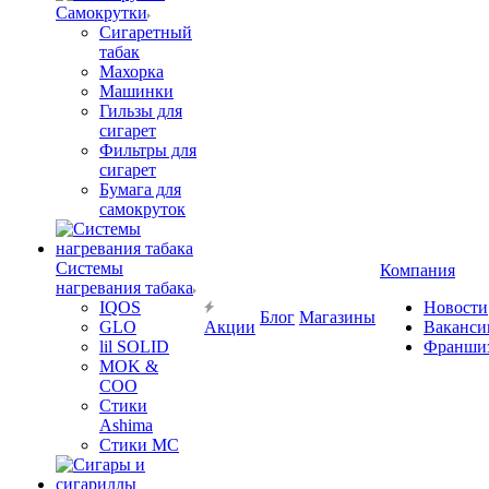
Самокрутки
Сигаретный
табак
Махорка
Машинки
Гильзы для
сигарет
Фильтры для
сигарет
Бумага для
самокруток
Системы
Компания
нагревания табака
IQOS
Новости
Блог
Магазины
GLO
Акции
Ваканси
lil SOLID
Франши
MOK &
COO
Стики
Ashima
Стики MC