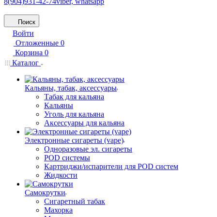
8(904)931-42-74
viber, whatsapp
Поиск
Войти
Отложенные
0
Корзина
0
Каталог
Кальяны, табак, аксессуары
Табак для кальяна
Кальяны
Уголь для кальяна
Аксессуары для кальяна
Электронные сигареты (vape)
Одноразовые эл. сигареты
POD системы
Картриджи/испарители для POD систем
Жидкости
Самокрутки
Сигаретный табак
Махорка