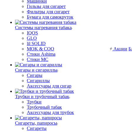
Машинки
Гильзы для сигарет
Фильтры для сигарет
Бумага для самокруток
Системы нагревания табака
IQOS
GLO
lil SOLID
MOK & COO
Акции
Б
Стики Ashima
Стики MC
Сигары и сигариллы
Сигары
Сигариллы
Аксессуары для сигар
Трубки и трубочный табак
Трубки
Трубочный табак
Аксессуары для трубок
Сигареты, папиросы
Сигареты