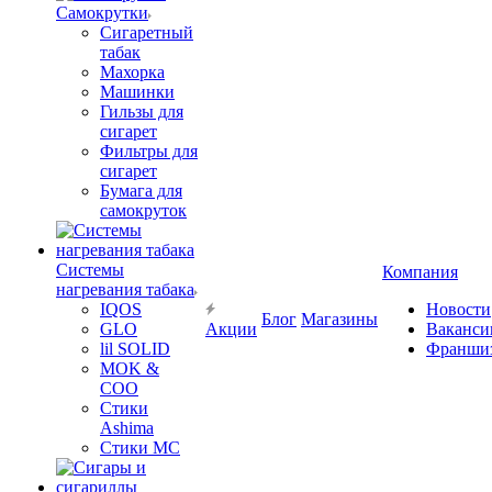
Самокрутки
Сигаретный
табак
Махорка
Машинки
Гильзы для
сигарет
Фильтры для
сигарет
Бумага для
самокруток
Системы
Компания
нагревания табака
IQOS
Новости
Блог
Магазины
GLO
Акции
Ваканси
lil SOLID
Франши
MOK &
COO
Стики
Ashima
Стики MC