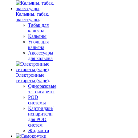
Кальяны, табак,
аксессуары
Табак для
кальяна
Кальяны
Уголь для
кальяна
Аксессуары
для кальяна
Электронные
сигареты (vape)
Одноразовые
эл. сигареты
POD
системы
Картриджи/
испарители
для POD
систем
Жидкости