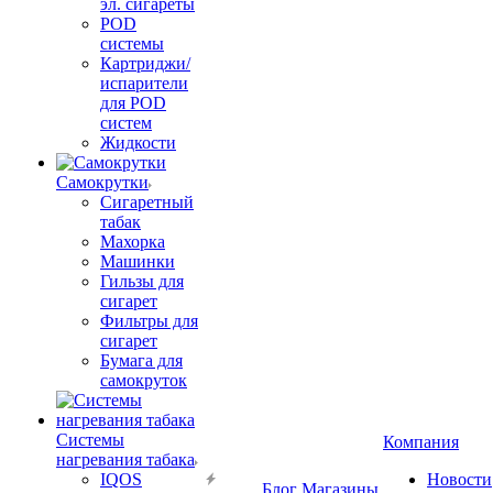
эл. сигареты
POD
системы
Картриджи/
испарители
для POD
систем
Жидкости
Самокрутки
Сигаретный
табак
Махорка
Машинки
Гильзы для
сигарет
Фильтры для
сигарет
Бумага для
самокруток
Системы
Компания
нагревания табака
IQOS
Новости
Блог
Магазины