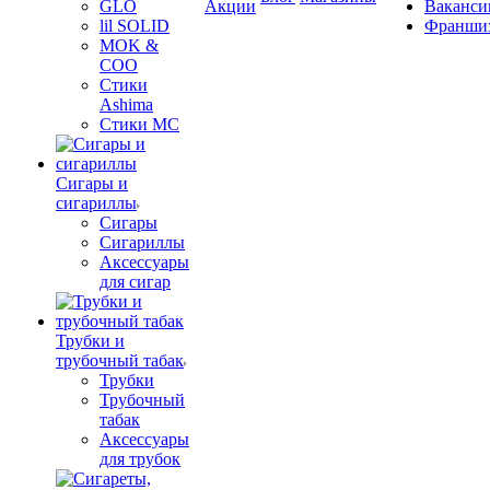
GLO
Акции
Ваканси
lil SOLID
Франши
MOK &
COO
Стики
Ashima
Стики MC
Сигары и
сигариллы
Сигары
Сигариллы
Аксессуары
для сигар
Трубки и
трубочный табак
Трубки
Трубочный
табак
Аксессуары
для трубок