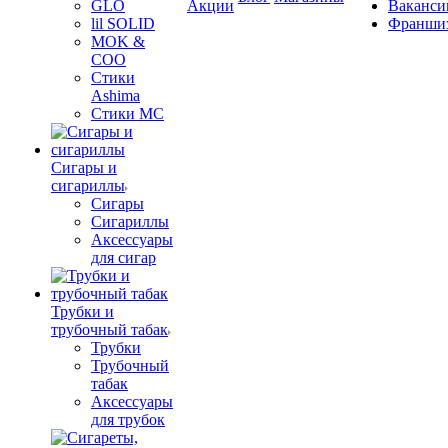
GLO
Акции
Ваканси
lil SOLID
Франши
MOK &
COO
Стики
Ashima
Стики MC
Сигары и
сигариллы
Сигары
Сигариллы
Аксессуары
для сигар
Трубки и
трубочный табак
Трубки
Трубочный
табак
Аксессуары
для трубок