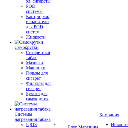
эл. сигареты
POD
системы
Картриджи/
испарители
для POD
систем
Жидкости
Самокрутки
Сигаретный
табак
Махорка
Машинки
Гильзы для
сигарет
Фильтры для
сигарет
Бумага для
самокруток
Системы
Компания
нагревания табака
IQOS
Новости
Блог
Магазины