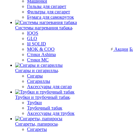
Машинки
Гильзы для сигарет
Фильтры для сигарет
Бумага для самокруток
Системы нагревания табака
IQOS
GLO
lil SOLID
MOK & COO
Акции
Б
Стики Ashima
Стики MC
Сигары и сигариллы
Сигары
Сигариллы
Аксессуары для сигар
Трубки и трубочный табак
Трубки
Трубочный табак
Аксессуары для трубок
Сигареты, папиросы
Сигареты