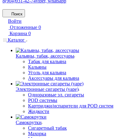
8(904)931-42-74
viber, whatsapp
Поиск
Войти
Отложенные
0
Корзина
0
Каталог
Кальяны, табак, аксессуары
Табак для кальяна
Кальяны
Уголь для кальяна
Аксессуары для кальяна
Электронные сигареты (vape)
Одноразовые эл. сигареты
POD системы
Картриджи/испарители для POD систем
Жидкости
Самокрутки
Сигаретный табак
Махорка