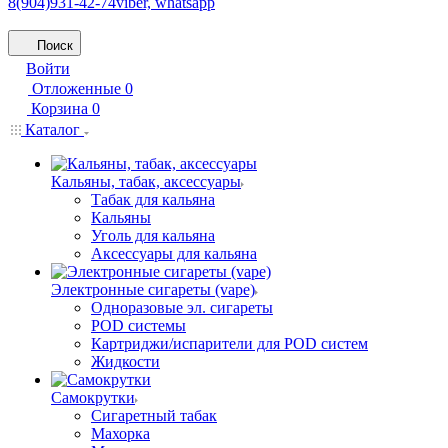
8(904)931-42-74
viber, whatsapp
Поиск
Войти
Отложенные
0
Корзина
0
Каталог
Кальяны, табак, аксессуары
Табак для кальяна
Кальяны
Уголь для кальяна
Аксессуары для кальяна
Электронные сигареты (vape)
Одноразовые эл. сигареты
POD системы
Картриджи/испарители для POD систем
Жидкости
Самокрутки
Сигаретный табак
Махорка