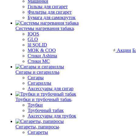
Машинки
Гильзы для сигарет
Фильтры для сигарет
Бумага для самокруток
Системы нагревания табака
IQOS
GLO
lil SOLID
MOK & COO
Акции
Б
Стики Ashima
Стики MC
Сигары и сигариллы
Сигары
Сигариллы
Аксессуары для сигар
Трубки и трубочный табак
Трубки
Трубочный табак
Аксессуары для трубок
Сигареты, папиросы
Сигареты