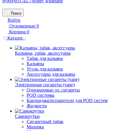
8(904)931-42-74
viber, whatsapp
Поиск
Войти
Отложенные
0
Корзина
0
Каталог
Кальяны, табак, аксессуары
Табак для кальяна
Кальяны
Уголь для кальяна
Аксессуары для кальяна
Электронные сигареты (vape)
Одноразовые эл. сигареты
POD системы
Картриджи/испарители для POD систем
Жидкости
Самокрутки
Сигаретный табак
Махорка