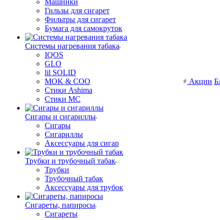
Машинки
Гильзы для сигарет
Фильтры для сигарет
Бумага для самокруток
Системы нагревания табака
IQOS
GLO
lil SOLID
MOK & COO
Акции
Б
Стики Ashima
Стики MC
Сигары и сигариллы
Сигары
Сигариллы
Аксессуары для сигар
Трубки и трубочный табак
Трубки
Трубочный табак
Аксессуары для трубок
Сигареты, папиросы
Сигареты