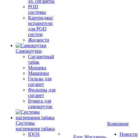
эл. сигареты
POD
системы
Картриджи/
испарители
для POD
систем
Жидкости
Самокрутки
Сигаретный
табак
Махорка
Машинки
Гильзы для
сигарет
Фильтры для
сигарет
Бумага для
самокруток
Системы
Компания
нагревания табака
IQOS
Новости
Блог
Магазины