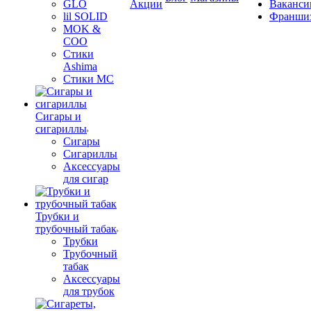
GLO
Акции
Ваканси
lil SOLID
Франши
MOK &
COO
Стики
Ashima
Стики MC
Сигары и
сигариллы
Сигары
Сигариллы
Аксессуары
для сигар
Трубки и
трубочный табак
Трубки
Трубочный
табак
Аксессуары
для трубок