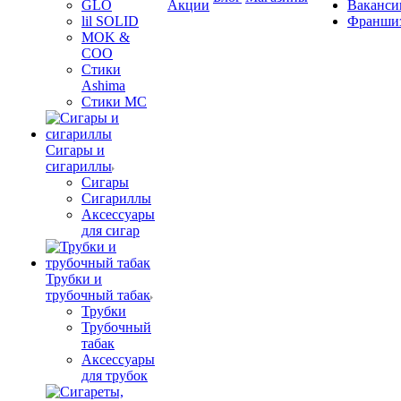
GLO
Акции
Ваканси
lil SOLID
Франши
MOK &
COO
Стики
Ashima
Стики MC
Сигары и
сигариллы
Сигары
Сигариллы
Аксессуары
для сигар
Трубки и
трубочный табак
Трубки
Трубочный
табак
Аксессуары
для трубок