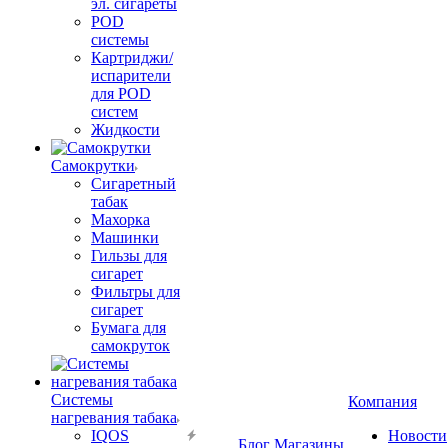
эл. сигареты
POD
системы
Картриджи/
испарители
для POD
систем
Жидкости
Самокрутки
Сигаретный
табак
Махорка
Машинки
Гильзы для
сигарет
Фильтры для
сигарет
Бумага для
самокруток
Системы
Компания
нагревания табака
IQOS
Новости
Блог
Магазины