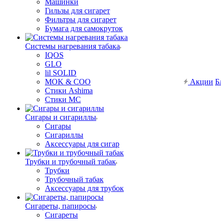
Машинки
Гильзы для сигарет
Фильтры для сигарет
Бумага для самокруток
Системы нагревания табака
IQOS
GLO
lil SOLID
MOK & COO
Акции
Б
Стики Ashima
Стики MC
Сигары и сигариллы
Сигары
Сигариллы
Аксессуары для сигар
Трубки и трубочный табак
Трубки
Трубочный табак
Аксессуары для трубок
Сигареты, папиросы
Сигареты