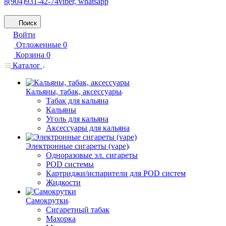
8(904)931-42-74
viber, whatsapp
Поиск
Войти
Отложенные
0
Корзина
0
Каталог
Кальяны, табак, аксессуары
Табак для кальяна
Кальяны
Уголь для кальяна
Аксессуары для кальяна
Электронные сигареты (vape)
Одноразовые эл. сигареты
POD системы
Картриджи/испарители для POD систем
Жидкости
Самокрутки
Сигаретный табак
Махорка